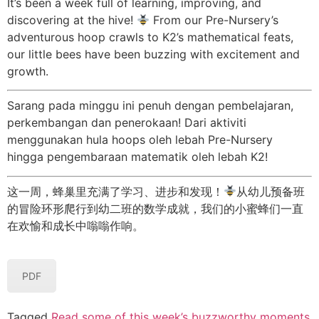
It’s
been a week full of learning, improving, and
discovering at the hive!
From
our
Pre-Nursery’s
adventurous hoop crawls to K2’s mathematical feats,
our little bees have been buzzing with excitement and
growth.
Sarang pada
minggu
ini
penuh
dengan
pembelajaran
,
perkembangan
dan
penerokaan
! Dari
aktiviti
menggunakan
hula hoops oleh
lebah
Pre-Nursery
hingga
pengembaraan
matematik
oleh
lebah
K2!
这一周，蜂巢里充满了学习、进步和发现
！
从幼儿预备班
的冒险环形爬行到幼二班的数学成就，我们的小蜜蜂们一直
在欢愉和成长中嗡嗡作响。
PDF
Tagged
Read some of this week’s buzzworthy moments