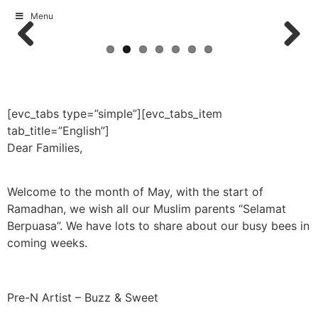
Menu
Skip
to
Previous
Next
content
[evc_tabs type=”simple”][evc_tabs_item
tab_title=”English”]
Dear Families,
Welcome to the month of May, with the start of
Ramadhan, we wish all our Muslim parents “Selamat
Berpuasa”. We have lots to share about our busy bees in
coming weeks.
Pre-N Artist – Buzz & Sweet