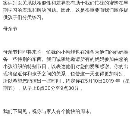
案识别以关系以相似性和差异都有助于我们忙碌的蜜蜂在早
期学习的表现和解决问题。因此，这是很重要而我们应多提
供孩子们分类练习。
母亲节
母亲节也即将来临，忙碌的小蜜蜂也在准备为他们的妈妈准
备一些特别的东西。我们诚挚地邀请所有的妈妈参加由您的
小孩组织的特别节日，以表达他们对您的爱和感谢。你的出
现将促近你和孩子之间的关系，也使这一天变得更加特别。
所以希望您能控出一些时间，约定你在5月10日2019 年（星
期五），从早上8点30分至9点30分 。
我们下周见，祝你与家人有个愉快的周末。