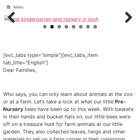
Menu
Skip
to
Previous
Next
content
[evc_tabs type=”simple”][evc_tabs_item
tab_title=”English”]
Dear Families,
Who says, you can only learn about animals at the zoo
or at a farm. Let’s take a look at what our little
Pre-
Nursery
bees have been up to this week. With baskets
in their hands and bucket hats on, our little bees were
off on a treasure hunt for farm animals at our little
garden. They also collected leaves, twigs and other
materials to set up a farm corner in their classroom.