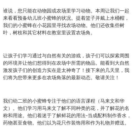
谁说，您只能在动物园或农场里学习动物。本周让我们一起
来看看预备幼儿班小蜜蜂的状况。提着篮子并戴上水桶帽，
我们的小蜜蜂在小花园里寻找农场动物。他们还收集些树
叶，树枝和其它材料在教室里设置农场角。
让孩子们学习通过与自然有关的游戏，孩子们可以探索周围
的环境并让他们想得到在农场中所需的物品。能看到大自然
激发孩子们的创造力实在是太神奇了！接下来的几天里，我
们将为您带来更多在农场角落的最新动态。敬请关注！
我们幼二班的小蜜蜂专注于他们的语言课程（马来文和华
文）。他们学习用马来文了解不同种类的花，并了解花的名
称和用途。他们着迷于了解鲜花的用法-当成配料制作香水，
药物甚至食物。他们以为花只作装饰用和作为礼物并赠送。