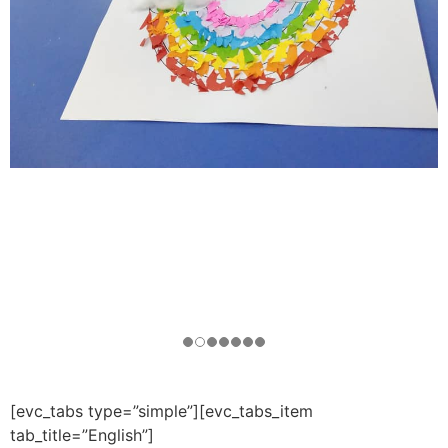
[evc_tabs type=”simple”][evc_tabs_item
tab_title=”English”]