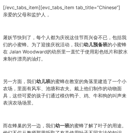
[/evc_tabs_item][evc_tabs_item tab_title=”Chinese”]
亲爱的父母和监护人，
屠妖节快到了，每个人都为庆祝这佳节而兴奋不已，包括我
们的小蜜蜂。为了迎接庆祝活动，我们
幼儿预备班
的小蜜蜂
在 Jalan Woodward的幼所里一直忙于使用彩色纸片和胶水
来制作漂亮的油灯。
另一方面，我们
幼儿班
的蜜蜂在教室的角落里建造了一个小
农场，里面有风车、池塘和农夫。戴上他们制作的动物面
具，这些可爱的孩子们通过模仿鸭子、鸡、牛和狗的叫声来
表演农场场景。
而在蜂巢的另一边，我们
幼一班
的蜜蜂了解了叶子的用途。
他们不仅从教师那里听取了有关使用叶子不同方法的知识，