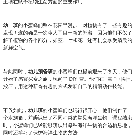
土壤在赋予植物生命方面的重要作用。
幼一班
的小蜜蜂们则在花园里漫步，对植物有了一些有趣的
发现！这的确是一次令人耳目一新的郊游，因为他们不仅了
解了植物的各个部分，如茎、叶和花，还有机会享受清晨的
新鲜空气。
与此同时，
幼儿预备班
的小蜜蜂们也提前迎来了冬天，他们
开始了感官探索之旅，玩起了 DIY 雪。他们在 “雪 “中揉捏、
按压，用这种新奇有趣的方式发展自己的精细动作技能。
不仅如此，
幼儿班
的小蜜蜂们也玩得很开心，他们制作了一
个水族箱，并辨认出了不同种类的常见海洋生物。课程结束
时，小蜜蜂们已经能够辨认出每种海洋生物的合适栖息地，
同时还学习了保护海洋生物的方法。