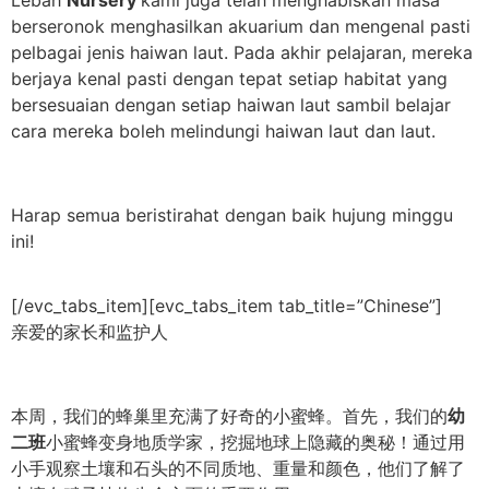
Lebah
Nursery
kami juga telah menghabiskan masa
berseronok menghasilkan akuarium dan mengenal pasti
pelbagai jenis haiwan laut. Pada akhir pelajaran, mereka
berjaya kenal pasti dengan tepat setiap habitat yang
bersesuaian dengan setiap haiwan laut sambil belajar
cara mereka boleh melindungi haiwan laut dan laut.
Harap semua beristirahat dengan baik hujung minggu
ini!
[/evc_tabs_item][evc_tabs_item tab_title=”Chinese”]
亲爱的家长和监护人
本周，我们的蜂巢里充满了好奇的小蜜蜂。首先，我们的
幼
二班
小蜜蜂变身地质学家，挖掘地球上隐藏的奥秘！通过用
小手观察土壤和石头的不同质地、重量和颜色，他们了解了